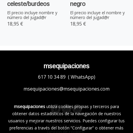
celeste/burdeos
negro
El precio incluye nombre y
El precio incluye el nombre y
número del jugad@r
número del jugad@r
18,95 €
18,95 €
msequipaciones
617 10 34 89 ( WhatsApp)
msequipaciones@msequipaciones.com
msequipaciones
utiliza cookies propias y terceros para
obtener datos estadísticos de la navegación de nuestros
Aviso legal
usuarios y mejorar nuestros servicios. Puedes configurar tus
Política de cookies
preferencias a través del botón “Configurar” o obtener más
Gestión de cookies