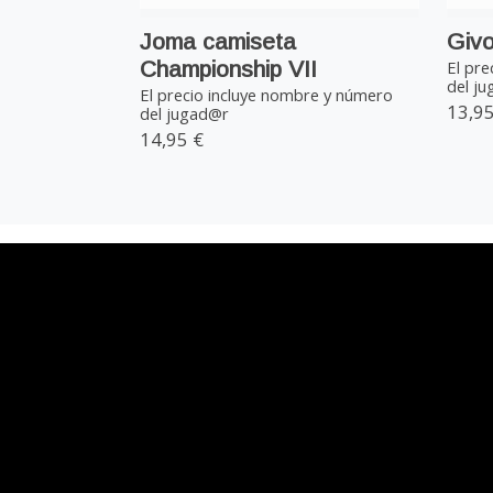
Joma camiseta
Givo
Championship VII
El pre
del j
El precio incluye nombre y número
13,95
del jugad@r
14,95 €