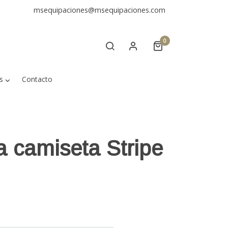
msequipaciones@msequipaciones.com
0
s
Contacto
a camiseta Stripe