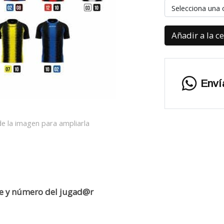
Selecciona una 
Añadir a la c
Enví
e la imagen para ampliarla
re y número del jugad@r