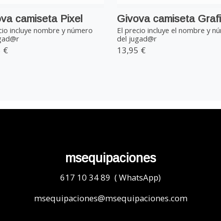
va camiseta Pixel
Givova camiseta Grafi
cio incluye nombre y número
El precio incluye el nombre y n
ugad@r
del jugad@r
 €
13,95 €
msequipaciones
617 10 34 89 ( WhatsApp)
msequipaciones@msequipaciones.com