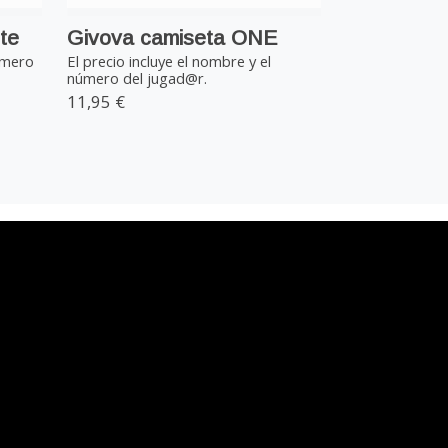
te
Givova camiseta ONE
úmero
El precio incluye el nombre y el
número del jugad@r.
11,95 €