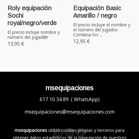
Roly equipación
Equipación Basic
Sochi
Amarillo / negro
royal/negro/verde
El precio incluye el nombre y
el número del jugador.
El precio incluye nombre y
Combina los ...
número del jugad@r
12,95 €
13,95 €
msequipaciones
617 10 34 89 ( WhatsApp)
msequipaciones@msequipaciones.com
msequipaciones
utiliza cookies propias y terceros para
obtener datos estadísticos de la navegación de nuestros