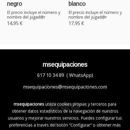
negro
blanco
El precio incluye el número y
El precio incluye el número y
nombre del jugad@r
nombre del jugad@r
14,95 €
17,95 €
msequipaciones
617 10 34 89 ( WhatsApp)
msequipaciones@msequipaciones.com
msequipaciones
utiliza cookies propias y terceros para
obtener datos estadísticos de la navegación de nuestros
Aviso legal
usuarios y mejorar nuestros servicios. Puedes configurar tus
Política de cookies
preferencias a través del botón “Configurar” o obtener más
Gestión de cookies