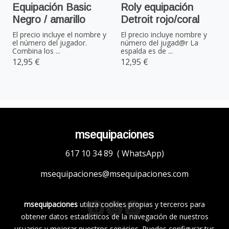
Equipación Basic
Roly equipación
Negro / amarillo
Detroit rojo/coral
El precio incluye el nombre y
El precio incluye nombre y
el número del jugador.
número del jugad@r La
Combina los ...
espalda es de ...
12,95 €
12,95 €
msequipaciones
617 10 34 89 ( WhatsApp)
msequipaciones@msequipaciones.com
msequipaciones
utiliza cookies propias y terceros para
obtener datos estadísticos de la navegación de nuestros
Aviso legal
usuarios y mejorar nuestros servicios. Puedes configurar tus