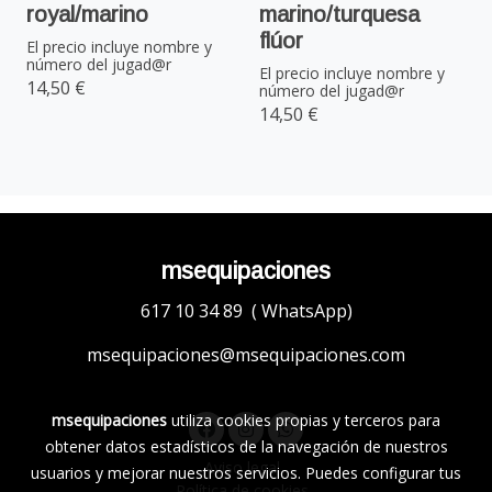
royal/marino
marino/turquesa
flúor
El precio incluye nombre y
número del jugad@r
El precio incluye nombre y
14,50 €
número del jugad@r
14,50 €
msequipaciones
617 10 34 89 ( WhatsApp)
msequipaciones@msequipaciones.com
msequipaciones
utiliza cookies propias y terceros para
obtener datos estadísticos de la navegación de nuestros
Aviso legal
usuarios y mejorar nuestros servicios. Puedes configurar tus
Política de cookies