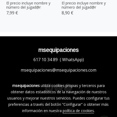
El precio incluye nombre y
El precio incluye nombre y
número del jugad@r
número del jugad@r
7,99 €
8,90 €
msequipaciones
617 10 34 89 ( WhatsApp)
msequipaciones@msequipaciones.com
msequipaciones
utiliza cookies propias y terceros para
obtener datos estadísticos de la navegación de nuestros
Aviso legal
usuarios y mejorar nuestros servicios. Puedes configurar tus
Política de cookies
preferencias a través del botón “Configurar” o obtener más
Gestión de cookies
información en nuestra
política de cookies
.
Política de privacidad