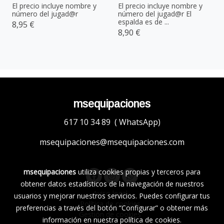
El precio incluye nombre y
El precio incluye nombre y
número del jugad@r
número del jugad@r El
espalda es de ...
8,95 €
8,90 €
msequipaciones
617 10 34 89 ( WhatsApp)
msequipaciones@msequipaciones.com
msequipaciones
utiliza cookies propias y terceros para
obtener datos estadísticos de la navegación de nuestros
Aviso legal
usuarios y mejorar nuestros servicios. Puedes configurar tus
Política de cookies
preferencias a través del botón “Configurar” o obtener más
Gestión de cookies
información en nuestra
política de cookies
.